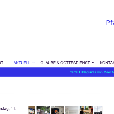
Pf
RT
AKTUELL
GLAUBE & GOTTESDIENST
KONTA
Pfarrei Hildegundis von Meer
stag, 11.