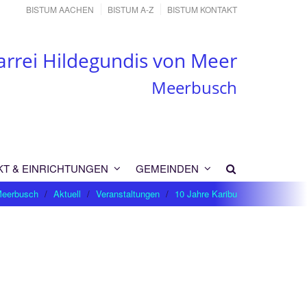
BISTUM AACHEN
BISTUM A-Z
BISTUM KONTAKT
arrei Hildegundis von Meer
Meerbusch
KT & EINRICHTUNGEN
GEMEINDEN
 Meerbusch
Aktuell
Veranstaltungen
10 Jahre Karibu