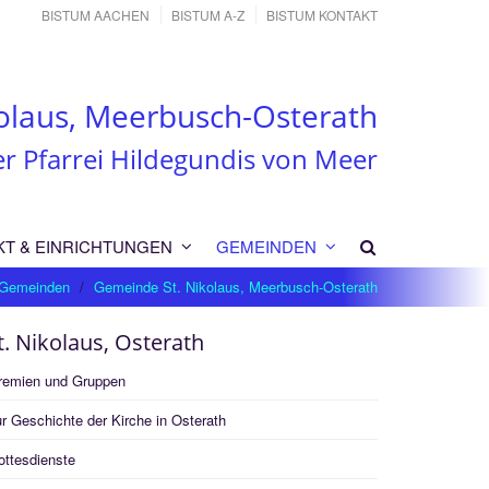
BISTUM AACHEN
BISTUM A-Z
BISTUM KONTAKT
olaus, Meerbusch-Osterath
er Pfarrei Hildegundis von Meer
KT & EINRICHTUNGEN
GEMEINDEN
Gemeinden
Gemeinde St. Nikolaus, Meerbusch-Osterath
t. Nikolaus, Osterath
remien und Gruppen
r Geschichte der Kirche in Osterath
ottesdienste