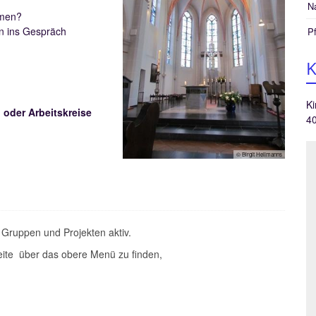
N
hmen?
n ins Gespräch
Pf
K
Ki
 oder Arbeitskreise
4
© Birgit Hellmanns
 Gruppen und Projekten aktiv.
seite über das obere Menü zu finden,