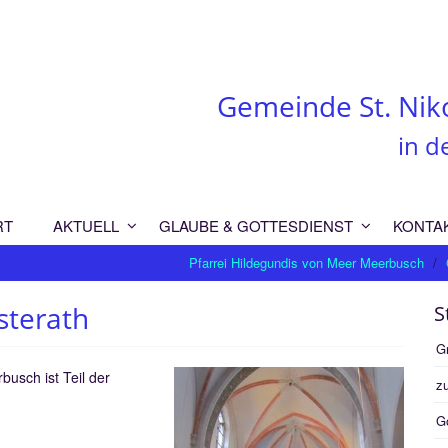
Gemeinde St. Nik
in d
RT
AKTUELL
GLAUBE & GOTTESDIENST
KONTA
Pfarrei Hildegundis von Meer Meerbusch
sterath
S
G
busch ist Teil der
zu
G