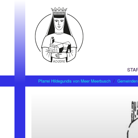
STA
Pfarrei Hildegundis von Meer Meerbusch
Gemeinden