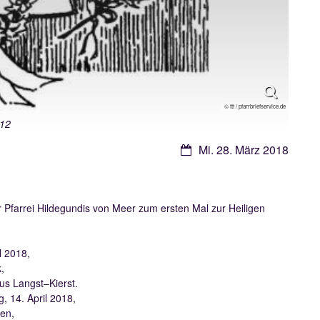
© ttt / pfarrbriefservice.de
12
Datum:
Mi. 28. März 2018
 Pfarrei
Hildegundis von Meer zum ersten Mal zur Heiligen
 2018,
,
s Langst–Kierst.
 14. April 2018,
en,