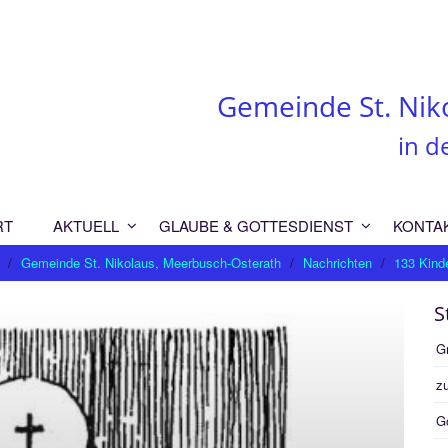
Gemeinde St. Nik
in d
RT
AKTUELL
GLAUBE & GOTTESDIENST
KONTA
Gemeinde St. Nikolaus, Meerbusch-Osterath
Nachrichten
133 Kinde
S
G
zu
G