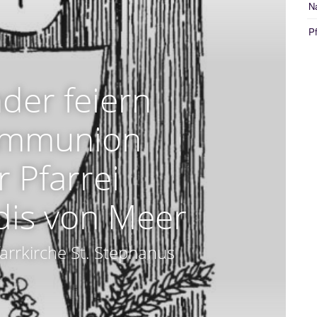
N
Pf
der feiern
ommunion
r Pfarrei
dis von Meer
farrkirche St. Stephanus