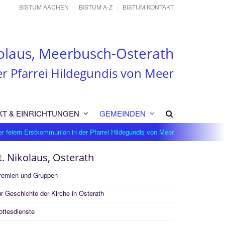
BISTUM AACHEN
BISTUM A-Z
BISTUM KONTAKT
olaus, Meerbusch-Osterath
er Pfarrei Hildegundis von Meer
KT & EINRICHTUNGEN
GEMEINDEN
r feiern Erstkommunion in der Pfarrei Hildegundis von Meer
t. Nikolaus, Osterath
remien und Gruppen
r Geschichte der Kirche in Osterath
ottesdienste