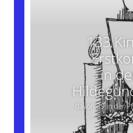
133 Kin
Erstk
in de
Hildegun
davon 39 in der P