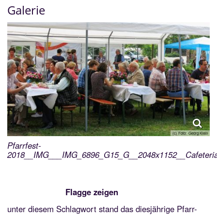
Galerie
(c) Foto: Georg Klein
Pfarrfest-
2018__IMG___IMG_6896_G15_G__2048x1152__Cafeteri
Flagge zeigen
unter diesem Schlagwort stand das diesjährige Pfarr-