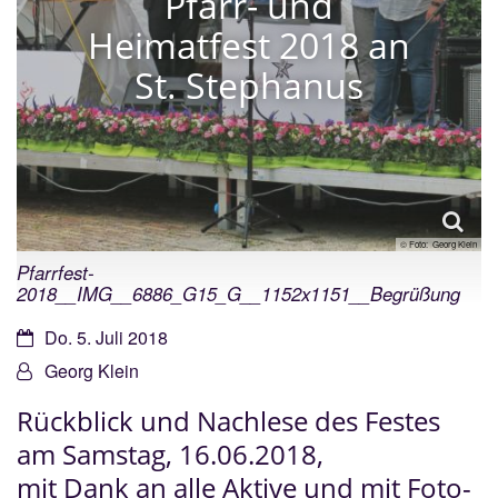
Pfarr- und
Heimatfest 2018 an
St. Stephanus
© Foto: Georg Klein
Pfarrfest-
2018__IMG__6886_G15_G__1152x1151__Begrüßung
Datum:
Do. 5. Juli 2018
Von:
Georg Klein
Rückblick und Nachlese des Festes
am Samstag, 16.06.2018,
mit Dank an alle Aktive und mit Foto-