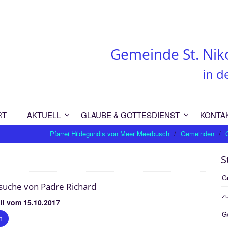
Gemeinde St. Nik
in d
RT
AKTUELL
GLAUBE & GOTTESDIENST
KONTA
Pfarrei Hildegundis von Meer Meerbusch
Gemeinden
S
G
suche von Padre Richard
zu
il vom 15.10.2017
G
n