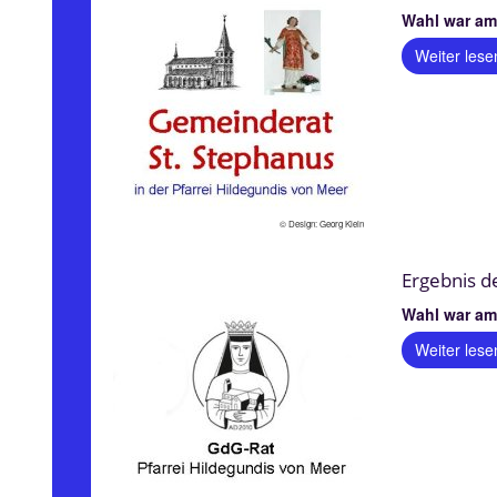
Wahl war am 
Weiter lese
© Design: Georg Klein
Ergebnis d
Wahl war am 
Weiter lese