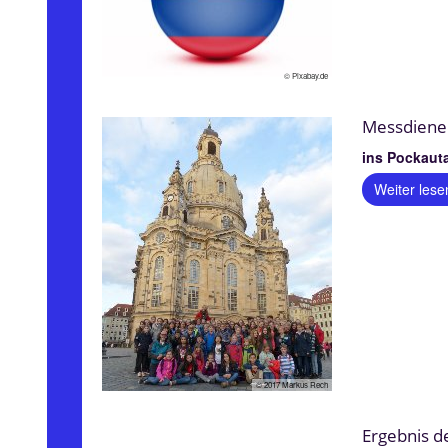
© Pixabay.de
Messdiener
ins Pockauta
Weiter lese
© 2017 Markus Rech
Ergebnis d