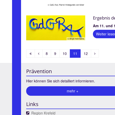
© GdG-Rat, Pfarrei Hildegundis von Meer
Ergebnis 
Am 11. und 
Weiter lese
© Birgit Hellmanns
Erste
Vorherige
Nächste
8
9
10
11
12
Seite
Seite
Seite
Prävention
Hier können Sie sich detalliert informieren.
mehr +
Links
Region Krefeld