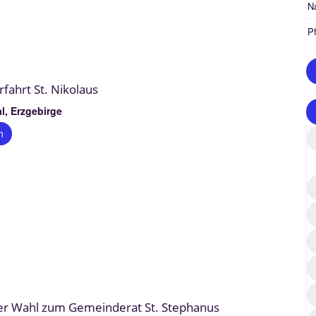
N
Pf
fahrt St. Nikolaus
l, Erzgebirge
n
er Wahl zum Gemeinderat St. Stephanus