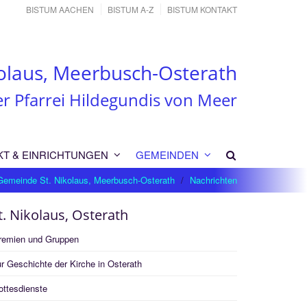
BISTUM AACHEN
BISTUM A-Z
BISTUM KONTAKT
olaus, Meerbusch-Osterath
er Pfarrei Hildegundis von Meer
KT & EINRICHTUNGEN
GEMEINDEN
Gemeinde St. Nikolaus, Meerbusch-Osterath
Nachrichten
t. Nikolaus, Osterath
remien und Gruppen
r Geschichte der Kirche in Osterath
ottesdienste